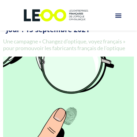
Jour :
15 septembre 2021
Une campagne « Changez d’optique, voyez français »
pour promouvoir les fabricants français de l’optique