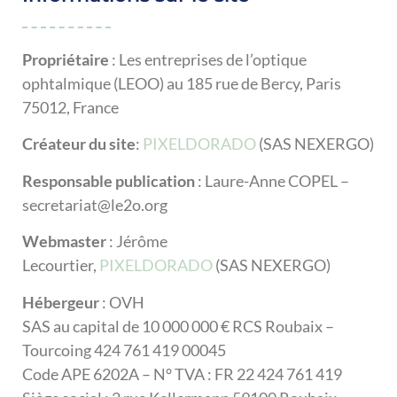
Propriétaire
: Les entreprises de l’optique
ophtalmique (LEOO) au 185 rue de Bercy, Paris
75012, France
Créateur du site
:
PIXELDORADO
(SAS NEXERGO)
Responsable publication
: Laure-Anne COPEL –
secretariat@le2o.org
Webmaster
: Jérôme
Lecourtier,
PIXELDORADO
(SAS NEXERGO)
Hébergeur
: OVH
SAS au capital de 10 000 000 € RCS Roubaix –
Tourcoing 424 761 419 00045
Code APE 6202A – N° TVA : FR 22 424 761 419